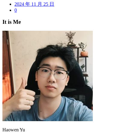
2024 年 11 月 25 日
0
It is Me
Haowen Yu