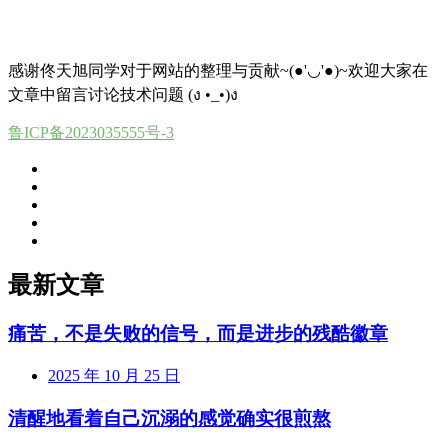
感谢佟天旭同学对于网站的整理与贡献~(●'◡'●)~欢迎大家在
文章中留言讨论技术问题 (ง •_•)ง
鲁ICP备2023035555号-3
最新文章
痛苦，不是失败的信号，而是进步的残酷徽章
2025 年 10 月 25 日
清醒地看着自己沉溺的感觉确实很煎熬