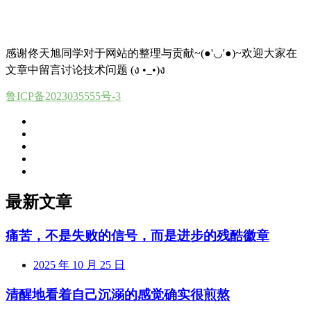
感谢佟天旭同学对于网站的整理与贡献~(●'◡'●)~欢迎大家在
文章中留言讨论技术问题 (ง •_•)ง
鲁ICP备2023035555号-3
最新文章
痛苦，不是失败的信号，而是进步的残酷徽章
2025 年 10 月 25 日
清醒地看着自己沉溺的感觉确实很煎熬