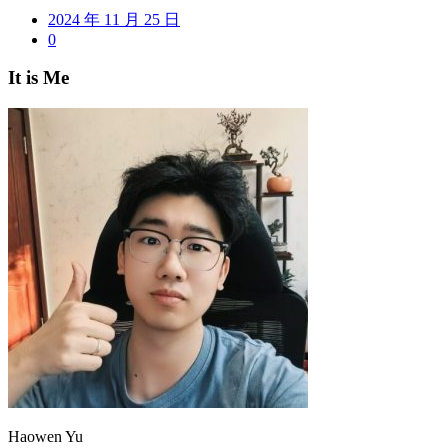
2024 年 11 月 25 日
0
It is Me
Haowen Yu