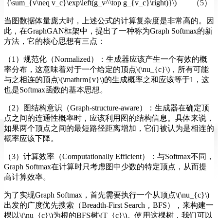
{\sum_{v\neq v_c}\exp\left(g_v^\top g_{v_c}\right)}\) （5）
当图数据体量庞大时，上述公式的计算复杂度是非常高的。因
此，在GraphGAN框架中，提出了一种称为Graph Softmax的新
方法，它的核心思想有三点：
（1）规范化（Normalized）：生成器应该产生一个有效的概
率分布，这意味着对于一个给定的顶点\(\nu_{c}\)，所有可能
与之相连的顶点\(\mathrm{v}\)的生成概率之和应该等于1，这
也是Softmax函数的基本思想。
（2）图结构意识（Graph-structure-aware）：生成器在确定顶
点之间的连通性概率时，应该利用图的结构信息。具体来说，
如果两个顶点之间的最短路径距离增加，它们被认为是相连的
概率应该下降。
（3）计算效率（Computationally Efficient）：与Softmax不同，
Graph Softmax在计算时只考虑图中少数的特定顶点，从而提
高计算效率。
为了实现Graph Softmax，首先需要执行一个从顶点\(\nu_{c}\)
出发的广度优先搜索（Breadth-First Search，BFS），来构建一
棵以\(\nu_{c}\)为根的BFS树\(T_{c}\)。使用这棵树，我们可以