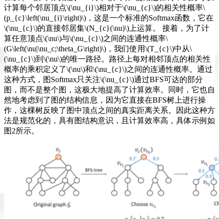
计算每个邻居顶点\(\nu_{i}\)相对于\(\nu_{c}\)的相关性概率\
(p_{c}\left(\nu_{i}\right)\)，这是一个标准的Softmax函数，它在
\(\nu_{c}\)的直接邻居集\(N_{c}(\nu)\)上运算。 接着，为了计
算任意顶点\(\nu\)与\(\nu_{c}\)之间的连通性概率\
(G\left(\nu|\nu_c;\theta_G\right)\)，我们使用\(T_{c}\)中从\
(\nu_{c}\)到\(\nu\)的唯一路径。路径上每对相邻顶点的相关性
概率的乘积定义了\(\nu\)和\(\nu_{c}\)之间的连通性概率。通过
这种方式，图Softmax只关注\(\nu_{c}\)通过BFS可达的部分
图，而不是整个图，这极大地提高了计算效率。同时，它也自
然地考虑到了图的结构信息，因为它直接在BFS树上进行操
作，这棵树反映了图中顶点之间的真实距离关系。因此这种方
法是规范化的，具有图结构意识，且计算效率高，具体示例如
图2所示。