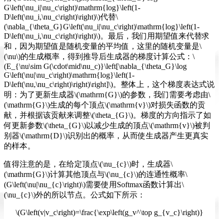
G\left(\nu_i|\nu_c\right)\mathrm{log}\left(1-
D\left(\nu_i,\nu_c\right)\right)\)代替\
(\nabla_{\theta_G}G\left(\nu_i|\nu_c\right)\mathrm{log}\left(1-
D\left(\nu_i,\nu_c\right)\right)\)。最后，我们用期望值来代替求
和，因为期望值是随机变量的平均值，这里的随机变量是\
(\nu\)的生成概率，得到推导后生成器的梯度计算公式：\
(E_{\nu\sim G(\cdot\mid\nu_c)}\left[\nabla_{\theta_G}\log
G\left(\nu|\nu_c\right)\mathrm{log}\left(1-
D\left(\nu,\nu_c\right)\right)\right]\)。整体上，这个梯度表达式说
明：为了更新生成器\(\mathrm{G}\)的参数，我们需要考虑由\
(\mathrm{G}\)生成的每个顶点\(\mathrm{v}\)对损失函数的贡
献，并根据该贡献来调整\(\theta_{G}\)。梯度的方向指示了如
何更新参数\(\theta_{G}\)以减少生成的顶点\(\mathrm{v}\)被判
别器\(\mathrm{D}\)识别出的概率，从而使生成器产生更真实
的样本。
值得注意的是，在给定顶点\(\nu_{c}\)时，生成器\
(\mathrm{G}\)计算其他顶点与\(\nu_{c}\)的连通性概率\
(G\left(\nu|\nu_{c}\right)\)需要使用Softmax函数计算出\
(\nu_{c}\)外的所以节点。公式如下所示：
\(G\left(v|v_c\right)=\frac{\exp\left(g_v^\top g_{v_c}\right)}