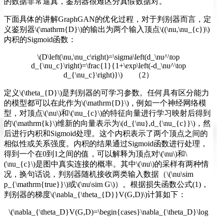
的数据非常逼真，鉴别器很难区分真假数据对。
下面具体的讲解GraphGAN的优化过程，对于判别器而言，定
义鉴别器\(\mathrm{D}\)的输出为两个输入顶点\((\nu,\nu_{c})\)
内积的Sigmoid函数：
\(D\left(\nu,\nu_c\right)=\sigma\left(d_\nu^\top
d_{\nu_c}\right)=\frac{1}{1+\exp\left(-d_\nu^\top
d_{\nu_c}\right)}\) （2）
定义\(\theta_{D}\)是判别器的可学习参数。任何具有区分能力
的模型都可以在此作为\(\mathrm{D}\)，例如一个神经网络模
型，对顶点\(\nu\)和\(\nu_{c}\)的特征向量进行学习映射后得到
的\(\mathrm{k}\)维新的向量表示为\(d_{\nu},d_{\nu_{c}}\)，然
后进行内积和Sigmoid处理。这个内积表示了两个顶点之间的
相似性或关系强度。内积的结果通过Sigmoid函数进行处理，
得到一个在0到1之间的值，可以解释为顶点对\(\nu\)和\
(\nu_{c}\)是图中真实连接的概率。其中\(\nu\)的采样有两种情
况，换句话说，判别器随机接收两类输入数据（\(\nu\sim
p_{\mathrm{true}}\)或\(\nu\sim G\)）。根据损失函数公式(1)，
判别器的梯度\(\nabla_{\theta_{D}}V(G,D)\)计算如下：
\(\nabla_{\theta_D}V(G,D)=\begin{cases}\nabla_{\theta_D}\log