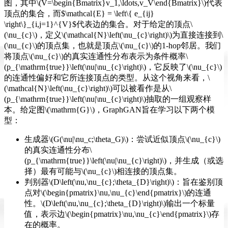
图，其中\(V=\begin{Bmatrix}v_1,\ldots,v_V\end{Bmatrix}\)代表
顶点的集合，而$\mathcal{E} = \left\{ e_{ij}
\right\}_{i,j=1}^{V}$代表边的集合。对于给定的顶点\
(\nu_{c}\)，定义\(\mathcal{N}\left(\nu_{c}\right)\)为直接连接到\
(\nu_{c}\)的顶点集，也就是顶点\(\nu_{c}\)的1-hop邻居。我们
将顶点\(\nu_{c}\)的真实连通性分布表示为条件概率\
(p_{\mathrm{true}}\left(\nu|\nu_{c}\right)\)，它反映了\(\nu_{c}\)
的连通性偏好和它所连接顶点的类型。从这个视角来看，\
(\mathcal{N}\left(\nu_{c}\right)\)可以被看作是从\
(p_{\mathrm{true}}\left(\nu|\nu_{c}\right)\)抽取的一组观察样
本。给定图\(\mathrm{G}\)，GraphGAN旨在学习以下两个模
型：
生成器\(G(\nu|\nu_c;\theta_G)\)：尝试近似顶点\(\nu_{c}\)
的真实连通性分布\
(p_{\mathrm{true}}\left(\nu|\nu_{c}\right)\)，并生成（或选
择）最有可能与\(\nu_{c}\)相连接的顶点集。
判别器\(D\left(\nu,\nu_{c};\theta_{D}\right)\)：旨在鉴别顶
点对\(\begin{pmatrix}\nu,\nu_{c}\end{pmatrix}\)的连通
性。\(D\left(\nu,\nu_{c};\theta_{D}\right)\)输出一个标量
值，表示边\(\begin{pmatrix}\nu,\nu_{c}\end{pmatrix}\)存
在的概率。