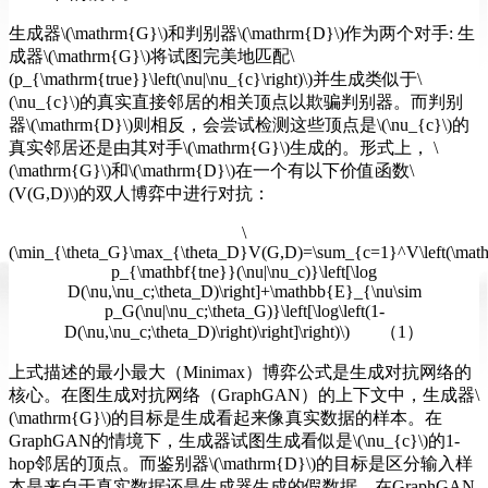
生成器\(\mathrm{G}\)和判别器\(\mathrm{D}\)作为两个对手: 生
成器\(\mathrm{G}\)将试图完美地匹配\
(p_{\mathrm{true}}\left(\nu|\nu_{c}\right)\)并生成类似于\
(\nu_{c}\)的真实直接邻居的相关顶点以欺骗判别器。而判别
器\(\mathrm{D}\)则相反，会尝试检测这些顶点是\(\nu_{c}\)的
真实邻居还是由其对手\(\mathrm{G}\)生成的。形式上， \
(\mathrm{G}\)和\(\mathrm{D}\)在一个有以下价值函数\
(V(G,D)\)的双人博弈中进行对抗：
\
(\min_{\theta_G}\max_{\theta_D}V(G,D)=\sum_{c=1}^V\left(\mat
p_{\mathbf{tne}}(\nu|\nu_c)}\left[\log
D(\nu,\nu_c;\theta_D)\right]+\mathbb{E}_{\nu\sim
p_G(\nu|\nu_c;\theta_G)}\left[\log\left(1-
D(\nu,\nu_c;\theta_D)\right)\right]\right)\) （1）
上式描述的最小最大（Minimax）博弈公式是生成对抗网络的
核心。在图生成对抗网络（GraphGAN）的上下文中，生成器\
(\mathrm{G}\)的目标是生成看起来像真实数据的样本。在
GraphGAN的情境下，生成器试图生成看似是\(\nu_{c}\)的1-
hop邻居的顶点。而鉴别器\(\mathrm{D}\)的目标是区分输入样
本是来自于真实数据还是生成器生成的假数据。在GraphGAN