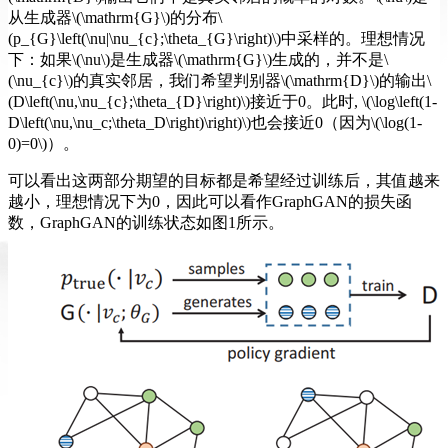
从生成器\(\mathrm{G}\)的分布\
(p_{G}\left(\nu|\nu_{c};\theta_{G}\right)\)中采样的。理想情况
下：如果\(\nu\)是生成器\(\mathrm{G}\)生成的，并不是\
(\nu_{c}\)的真实邻居，我们希望判别器\(\mathrm{D}\)的输出\
(D\left(\nu,\nu_{c};\theta_{D}\right)\)接近于0。此时, \(\log\left(1-
D\left(\nu,\nu_c;\theta_D\right)\right)\)也会接近0（因为\(\log(1-
0)=0\)）。
可以看出这两部分期望的目标都是希望经过训练后，其值越来
越小，理想情况下为0，因此可以看作GraphGAN的损失函
数，GraphGAN的训练状态如图1所示。