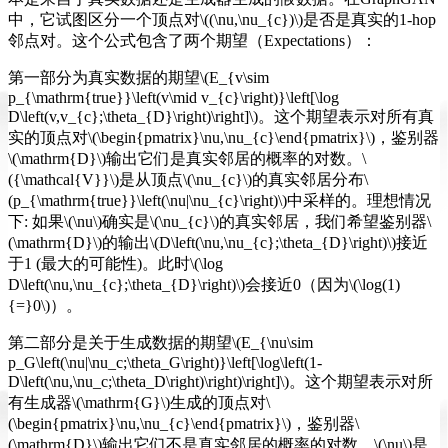
中，它试图区分一个顶点对\((\nu,\nu_{c})\)是否是真实的1-hop
邻点对。这个公式包含了两个期望（Expectations）：
第一部分为真实数据的期望\(E_{v\sim
p_{\mathrm{true}}\left(v\mid v_{c}\right)}\left[\log
D\left(v,v_{c};\theta_{D}\right)\right]\)。这个期望表示对所有真
实的顶点对\(\begin{pmatrix}\nu,\nu_{c}\end{pmatrix}\)，鉴别器
\(\mathrm{D}\)输出它们是真实邻居的概率的对数。\
({\mathcal{V}}\)是从顶点\(\nu_{c}\)的真实邻居分布\
(p_{\mathrm{true}}\left(\nu|\nu_{c}\right)\)中采样的。理想情况
下: 如果\(\nu\)确实是\(\nu_{c}\)的真实邻居，我们希望鉴别器\
(\mathrm{D}\)的输出\(D\left(\nu,\nu_{c};\theta_{D}\right)\)接近
于1 (最大的可能性)。此时\(\log
D\left(\nu,\nu_{c};\theta_{D}\right)\)会接近0（因为\(\log(1)
{=}0\)）。
第二部分是关于生成数据的期望\(E_{\nu\sim
p_G\left(\nu|\nu_c;\theta_G\right)}\left[\log\left(1-
D\left(\nu,\nu_c;\theta_D\right)\right)\right]\)。这个期望表示对所
有生成器\(\mathrm{G}\)生成的顶点对\
(\begin{pmatrix}\nu,\nu_{c}\end{pmatrix}\)，鉴别器\
(\mathrm{D}\)输出它们不是真实邻居的概率的对数。\(\nu\)是