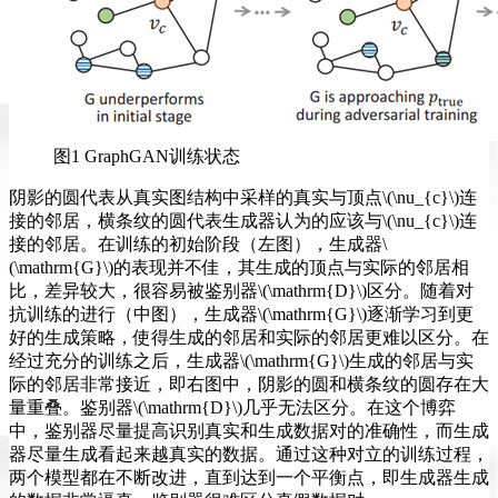
图1 GraphGAN训练状态
阴影的圆代表从真实图结构中采样的真实与顶点\(\nu_{c}\)连
接的邻居，横条纹的圆代表生成器认为的应该与\(\nu_{c}\)连
接的邻居。在训练的初始阶段（左图），生成器\
(\mathrm{G}\)的表现并不佳，其生成的顶点与实际的邻居相
比，差异较大，很容易被鉴别器\(\mathrm{D}\)区分。随着对
抗训练的进行（中图），生成器\(\mathrm{G}\)逐渐学习到更
好的生成策略，使得生成的邻居和实际的邻居更难以区分。在
经过充分的训练之后，生成器\(\mathrm{G}\)生成的邻居与实
际的邻居非常接近，即右图中，阴影的圆和横条纹的圆存在大
量重叠。鉴别器\(\mathrm{D}\)几乎无法区分。在这个博弈
中，鉴别器尽量提高识别真实和生成数据对的准确性，而生成
器尽量生成看起来越真实的数据。通过这种对立的训练过程，
两个模型都在不断改进，直到达到一个平衡点，即生成器生成