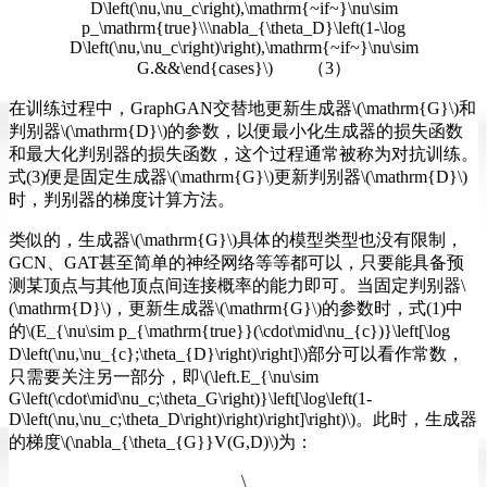
D\left(\nu,\nu_c\right),\mathrm{~if~}\nu\sim
p_\mathrm{true}\\\nabla_{\theta_D}\left(1-\log
D\left(\nu,\nu_c\right)\right),\mathrm{~if~}\nu\sim
G.&&\end{cases}\) （3）
在训练过程中，GraphGAN交替地更新生成器\(\mathrm{G}\)和
判别器\(\mathrm{D}\)的参数，以便最小化生成器的损失函数
和最大化判别器的损失函数，这个过程通常被称为对抗训练。
式(3)便是固定生成器\(\mathrm{G}\)更新判别器\(\mathrm{D}\)
时，判别器的梯度计算方法。
类似的，生成器\(\mathrm{G}\)具体的模型类型也没有限制，
GCN、GAT甚至简单的神经网络等等都可以，只要能具备预
测某顶点与其他顶点间连接概率的能力即可。当固定判别器\
(\mathrm{D}\)，更新生成器\(\mathrm{G}\)的参数时，式(1)中
的\(E_{\nu\sim p_{\mathrm{true}}(\cdot\mid\nu_{c})}\left[\log
D\left(\nu,\nu_{c};\theta_{D}\right)\right]\)部分可以看作常数，
只需要关注另一部分，即\(\left.E_{\nu\sim
G\left(\cdot\mid\nu_c;\theta_G\right)}\left[\log\left(1-
D\left(\nu,\nu_c;\theta_D\right)\right)\right]\right)\)。此时，生成器
的梯度\(\nabla_{\theta_{G}}V(G,D)\)为：
\