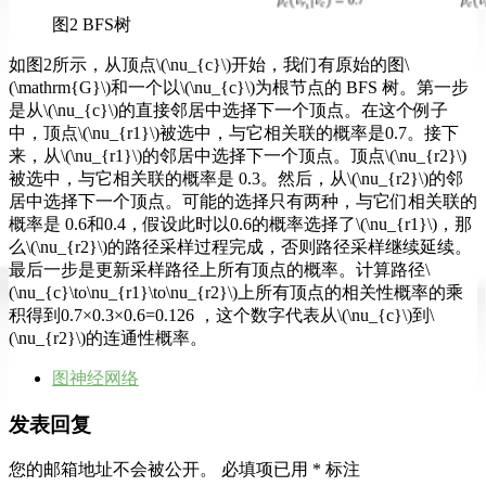
图2 BFS树
如图2所示，从顶点\(\nu_{c}\)开始，我们有原始的图\
(\mathrm{G}\)和一个以\(\nu_{c}\)为根节点的 BFS 树。第一步
是从\(\nu_{c}\)的直接邻居中选择下一个顶点。在这个例子
中，顶点\(\nu_{r1}\)被选中，与它相关联的概率是0.7。接下
来，从\(\nu_{r1}\)的邻居中选择下一个顶点。顶点\(\nu_{r2}\)
被选中，与它相关联的概率是 0.3。然后，从\(\nu_{r2}\)的邻
居中选择下一个顶点。可能的选择只有两种，与它们相关联的
概率是 0.6和0.4，假设此时以0.6的概率选择了\(\nu_{r1}\)，那
么\(\nu_{r2}\)的路径采样过程完成，否则路径采样继续延续。
最后一步是更新采样路径上所有顶点的概率。计算路径\
(\nu_{c}\to\nu_{r1}\to\nu_{r2}\)上所有顶点的相关性概率的乘
积得到0.7×0.3×0.6=0.126 ，这个数字代表从\(\nu_{c}\)到\
(\nu_{r2}\)的连通性概率。
图神经网络
发表回复
您的邮箱地址不会被公开。
必填项已用
*
标注