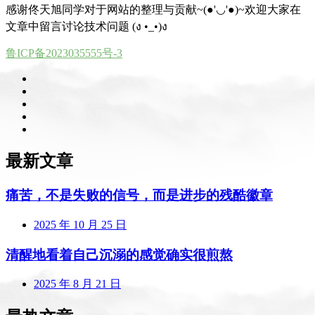
感谢佟天旭同学对于网站的整理与贡献~(●'◡'●)~欢迎大家在
文章中留言讨论技术问题 (ง •_•)ง
鲁ICP备2023035555号-3
最新文章
痛苦，不是失败的信号，而是进步的残酷徽章
2025 年 10 月 25 日
清醒地看着自己沉溺的感觉确实很煎熬
2025 年 8 月 21 日