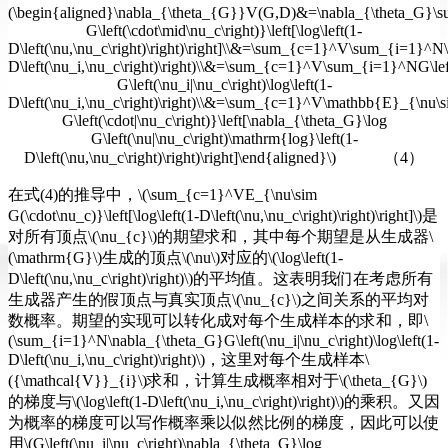
(\begin{aligned}\nabla_{\theta_{G}}V(G,D)&=\nabla_{\theta_G}
G\left(\cdot\mid\nu_c\right)}\left[\log\left(1-
D\left(\nu,\nu_c\right)\right)\right]\\&=\sum_{c=1}^V\sum_{i=1}^N\n
D\left(\nu_i,\nu_c\right)\right)\\&=\sum_{c=1}^V\sum_{i=1}^NG\left
G\left(\nu_i|\nu_c\right)\log\left(1-
D\left(\nu_i,\nu_c\right)\right)\\&=\sum_{c=1}^V\mathbb{E}_{\nu\
G\left(\cdot|\nu_c\right)}\left[\nabla_{\theta_G}\log
G\left(\nu|\nu_c\right)\mathrm{log}\left(1-
D\left(\nu,\nu_c\right)\right)\right]\end{aligned}\) （4）
在式(4)的推导中，\(\sum_{c=1}^VE_{\nu\sim
G(\cdot\nu_c)}\left[\log\left(1-D\left(\nu,\nu_c\right)\right)\right]\)是
对所有顶点\(\nu_{c}\)的期望求和，其中每个期望是从生成器\
(\mathrm{G}\)生成的顶点\(\nu\)对应的\(\log\left(1-
D\left(\nu,\nu_c\right)\right)\)的平均值。这表明我们在考虑所有
生成器产生的假顶点与真实顶点\(\nu_{c}\)之间关系的平均对
数概率。期望的实现可以转化成对每个生成样本的求和，即\
(\sum_{i=1}^N\nabla_{\theta_G}G\left(\nu_i|\nu_c\right)\log\left(1-
D\left(\nu_i,\nu_c\right)\right)\)，这里对每个生成样本\
({\mathcal{V}}_{i}\)求和，计算生成概率相对于\(\theta_{G}\)
的梯度与\(\log\left(1-D\left(\nu_i,\nu_c\right)\right)\)的乘积。又因
为概率的梯度可以写作概率乘以似然比例的梯度，因此可以使
用\(G\left(\nu_i|\nu_c\right)\nabla_{\theta_G}\log