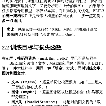
在现实场景中，我们往往需要 AI 同时处理多种任务（比如智
能客服既要理解文字，又要分析用户上传的截图）。如果每个
任务都需专用模型，不仅成本高，而且难以协同优化。BEIT-3
的
统一架构
或许正是未来大模型的发展方向——
少一点定制，
多一点通用
。
类比
：就像智能手机取代了相机、MP3、地图和计算器，
未来的 AI 模型可能也会走向“All in One”。
2.2 训练目标与损失函数
在AI界，
掩码预训练
（mask-then-predict）早已不是新鲜事
——BERT靠它读懂了文本，MAE靠它理解了图像。但BEIT-3
做了一件大胆的事：
用同一种「填空」方式，同时训练文字、
图片和图文对
。
文本（English）
：遮盖单词让模型预测（如「___ 是人
工智能的核心技术」）
图像（Imglish）
：遮盖图像区块让模型补全（如马赛克
部分画面）
图文对（Parallel Sentences）
：将配对的图文视为「双