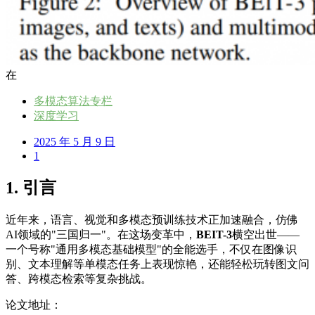
在
多模态算法专栏
深度学习
2025 年 5 月 9 日
1
1. 引言
近年来，语言、视觉和多模态预训练技术正加速融合，仿佛
AI领域的"三国归一"。在这场变革中，
BEIT-3
横空出世——
一个号称"通用多模态基础模型"的全能选手，不仅在图像识
别、文本理解等单模态任务上表现惊艳，还能轻松玩转图文问
答、跨模态检索等复杂挑战。
论文地址：