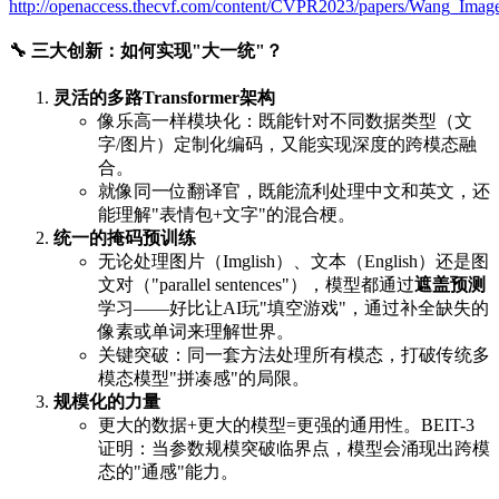
http://openaccess.thecvf.com/content/CVPR2023/papers/Wang_Im
🔧
三大创新：如何实现"大一统"？
灵活的多路Transformer架构
像乐高一样模块化：既能针对不同数据类型（文
字/图片）定制化编码，又能实现深度的跨模态融
合。
就像同一位翻译官，既能流利处理中文和英文，还
能理解"表情包+文字"的混合梗。
统一的掩码预训练
无论处理图片（Imglish）、文本（English）还是图
文对（"parallel sentences"），模型都通过
遮盖预测
学习——好比让AI玩"填空游戏"，通过补全缺失的
像素或单词来理解世界。
关键突破：同一套方法处理所有模态，打破传统多
模态模型"拼凑感"的局限。
规模化的力量
更大的数据+更大的模型=更强的通用性。BEIT-3
证明：当参数规模突破临界点，模型会涌现出跨模
态的"通感"能力。