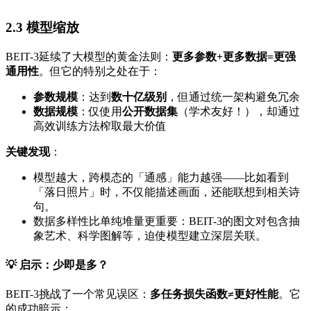
2.3 模型缩放
BEIT-3延续了大模型的黄金法则：
更多参数+更多数据=更强
通用性
。但它的特别之处在于：
参数规模
：达到
数十亿级别
，但通过统一架构避免冗余
数据规模
：仅使用
公开数据集
（学术友好！），却通过
高效训练方法榨取最大价值
关键发现
：
模型越大，跨模态的「通感」能力越强——比如看到
「落日照片」时，不仅能描述画面，还能联想到相关诗
句。
数据多样性比单纯堆量更重要：BEIT-3的图文对包含抽
象艺术、科学图解等，迫使模型建立深层关联。
💡
启示：少即是多？
BEIT-3挑战了一个常见误区：
多任务损失函数≠更好性能
。它
的成功暗示：